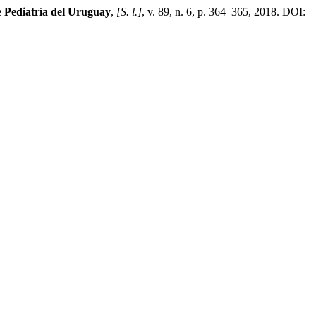
 Pediatría del Uruguay
,
[S. l.]
, v. 89, n. 6, p. 364–365, 2018. DOI: