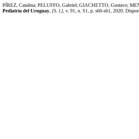
PÍREZ, Catalina; PELUFFO, Gabriel; GIACHETTO, Gustavo; MENC
Pediatría del Uruguay
,
[S. l.]
, v. 91, n. S1, p. s60-s61, 2020. Disp