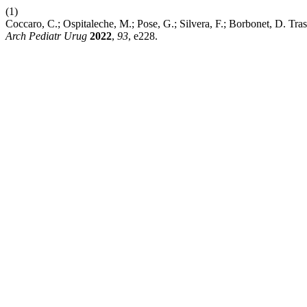
(1)
Coccaro, C.; Ospitaleche, M.; Pose, G.; Silvera, F.; Borbonet, D. Tr
Arch Pediatr Urug
2022
,
93
, e228.