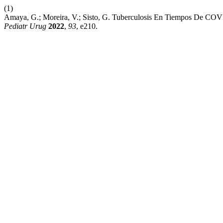
(1)
Amaya, G.; Moreira, V.; Sisto, G. Tuberculosis En Tiempos De COV
Pediatr Urug
2022
,
93
, e210.