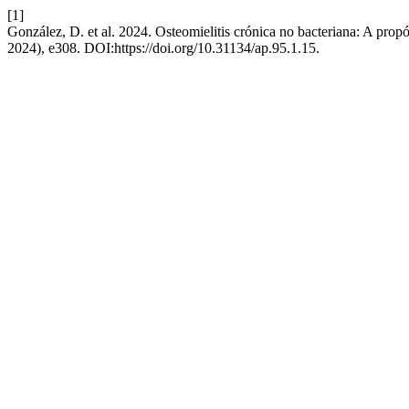
[1]
González, D. et al. 2024. Osteomielitis crónica no bacteriana: A prop
2024), e308. DOI:https://doi.org/10.31134/ap.95.1.15.