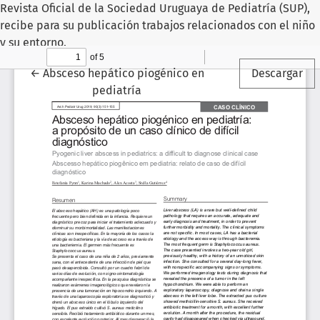
Revista Oficial de la Sociedad Uruguaya de Pediatría (SUP),
recibe para su publicación trabajos relacionados con el niño
y su entorno.
Volver a los detalles del artículo
←
Absceso hepático piogénico en
Descargar
pediatría